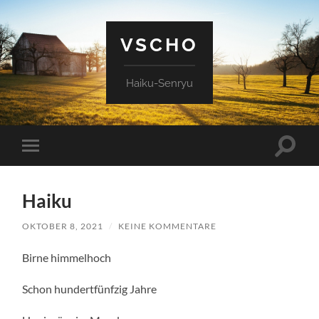
VSCHO
Haiku-Senryu
Suchfe
Mobile-
ein-/a
Menü
ein-/ausblenden
Haiku
OKTOBER 8, 2021
/
KEINE KOMMENTARE
Birne himmelhoch
Schon hundertfünfzig Jahre