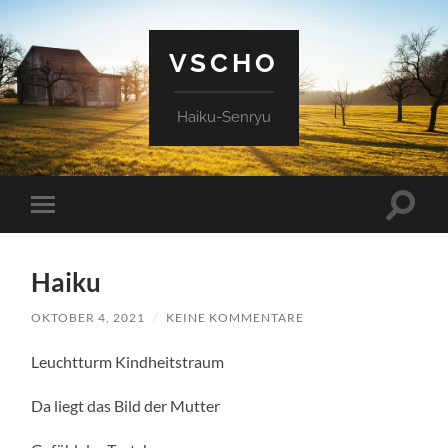
VSCHO
Haiku-Senryu
Suchfe
Mobile-
ein-/a
Menü
ein-/ausblenden
Haiku
OKTOBER 4, 2021
/
KEINE KOMMENTARE
Leuchtturm Kindheitstraum
Da liegt das Bild der Mutter