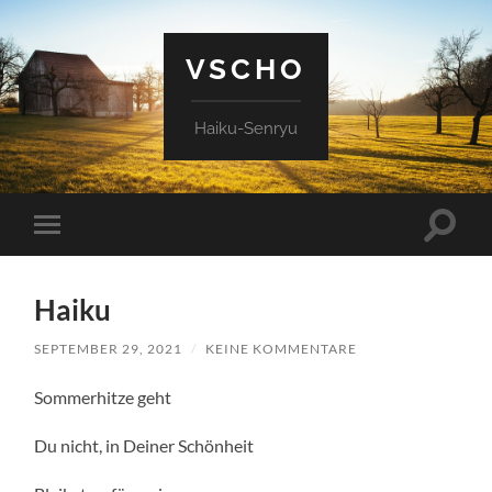
VSCHO
Haiku-Senryu
Suchfe
Mobile-
ein-/a
Menü
ein-/ausblenden
Haiku
SEPTEMBER 29, 2021
/
KEINE KOMMENTARE
Sommerhitze geht
Du nicht, in Deiner Schönheit