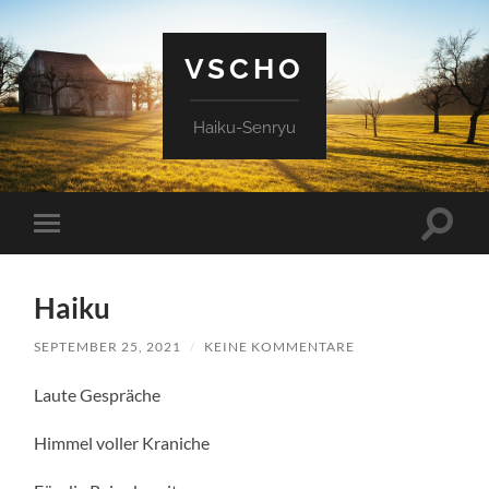
VSCHO
Haiku-Senryu
Suchfe
Mobile-
ein-/a
Menü
ein-/ausblenden
Haiku
SEPTEMBER 25, 2021
/
KEINE KOMMENTARE
Laute Gespräche
Himmel voller Kraniche