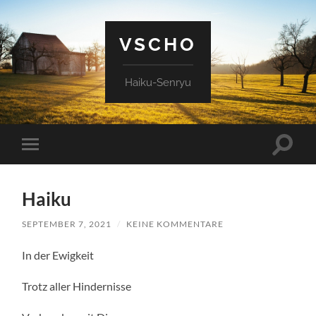
VSCHO
Haiku-Senryu
Suchfe
Mobile-
ein-/a
Menü
ein-/ausblenden
Haiku
SEPTEMBER 7, 2021
/
KEINE KOMMENTARE
In der Ewigkeit
Trotz aller Hindernisse