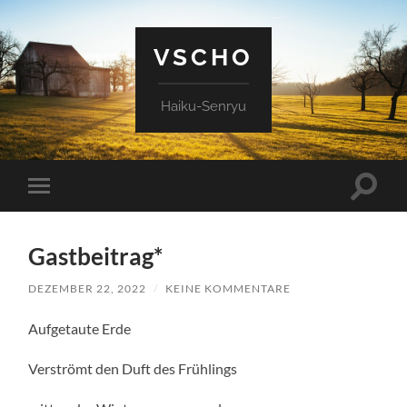
VSCHO
Haiku-Senryu
Suchfe
Mobile-
ein-/a
Menü
ein-/ausblenden
Gastbeitrag*
DEZEMBER 22, 2022
/
KEINE KOMMENTARE
Aufgetaute Erde
Verströmt den Duft des Frühlings