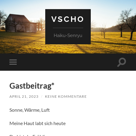
VSCHO
Haiku-Senryu
Suchfe
Mobile-
ein-/a
Menü
ein-/ausblenden
Gastbeitrag*
APRIL 21, 2023
/
KEINE KOMMENTARE
Sonne, Wärme, Luft
Meine Haut labt sich heute