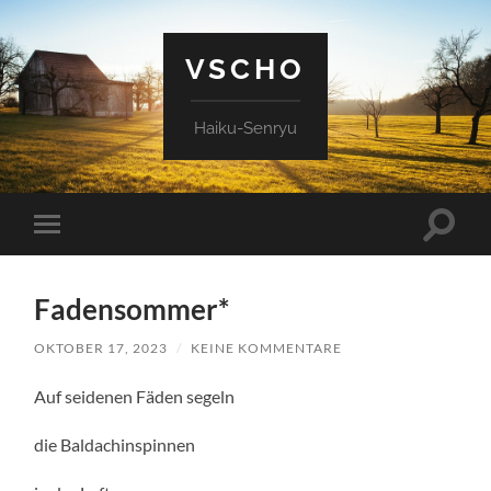
VSCHO
Haiku-Senryu
Suchfe
Mobile-
ein-/a
Menü
ein-/ausblenden
Fadensommer*
OKTOBER 17, 2023
/
KEINE KOMMENTARE
Auf seidenen Fäden segeln
die Baldachinspinnen