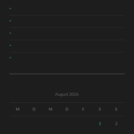
*
*
*
*
*
August 2026
M
D
M
D
F
S
S
1
2