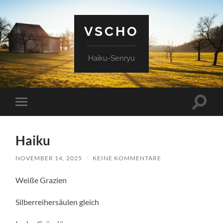
VSCHO
Haiku-Senryu
Suchfe
Mobile-
ein-/a
Menü
ein-/ausblenden
Haiku
NOVEMBER 14, 2025
/
KEINE KOMMENTARE
Weiße Grazien
Silberreihersäulen gleich