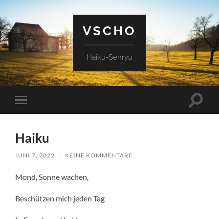
VSCHO
Haiku-Senryu
Suchfe
Mobile-
ein-/a
Menü
ein-/ausblenden
Haiku
JUNI 7, 2022
/
KEINE KOMMENTARE
Mond, Sonne wachen,
Beschützen mich jeden Tag