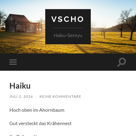
VSCHO
Haiku-Senryu
Suchfe
Mobile-
ein-/a
Menü
ein-/ausblenden
Haiku
JULI 2, 2026
/
KEINE KOMMENTARE
Hoch oben im Ahornbaum
Gut versteckt das Krähennest