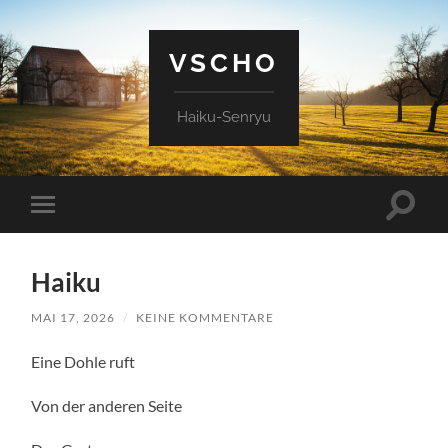
VSCHO
Haiku-Senryu
Suchfe
Mobile-
ein-/a
Menü
ein-/ausblenden
Haiku
MAI 17, 2026
/
KEINE KOMMENTARE
Eine Dohle ruft
Von der anderen Seite