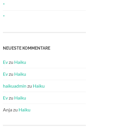
*
*
NEUESTE KOMMENTARE
Ev
zu
Haiku
Ev
zu
Haiku
haikuadmin
zu
Haiku
Ev
zu
Haiku
Anja
zu
Haiku