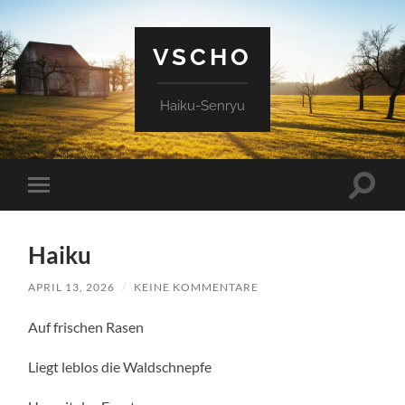
VSCHO
Haiku-Senryu
Suchfe
Mobile-
ein-/a
Menü
ein-/ausblenden
Haiku
APRIL 13, 2026
/
KEINE KOMMENTARE
Auf frischen Rasen
Liegt leblos die Waldschnepfe