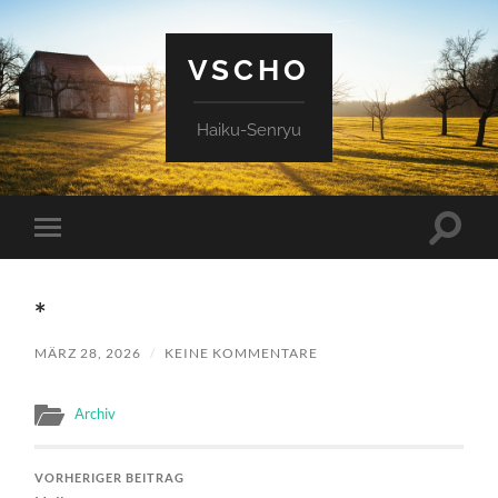
VSCHO
Haiku-Senryu
Suchfe
Mobile-
ein-/a
Menü
ein-/ausblenden
*
MÄRZ 28, 2026
/
KEINE KOMMENTARE
Archiv
VORHERIGER BEITRAG