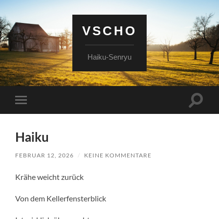
VSCHO
Haiku-Senryu
Suchfe
Mobile-
ein-/a
Menü
ein-/ausblenden
Haiku
FEBRUAR 12, 2026
/
KEINE KOMMENTARE
Krähe weicht zurück
Von dem Kellerfensterblick