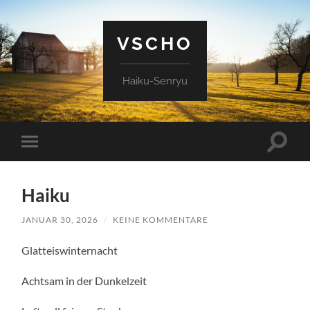
VSCHO
Haiku-Senryu
Suchfe
Mobile-
ein-/a
Menü
ein-/ausblenden
Haiku
JANUAR 30, 2026
/
KEINE KOMMENTARE
Glatteiswinternacht
Achtsam in der Dunkelzeit