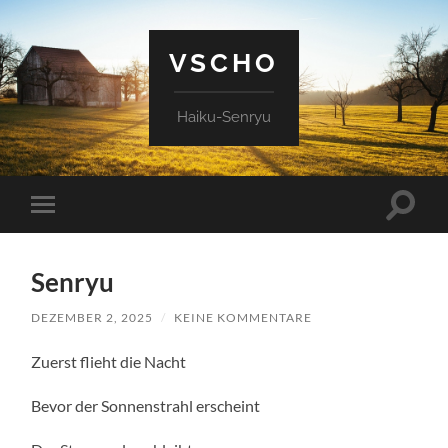
VSCHO
Haiku-Senryu
Suchfe
Mobile-
ein-/a
Menü
ein-/ausblenden
Senryu
DEZEMBER 2, 2025
/
KEINE KOMMENTARE
Zuerst flieht die Nacht
Bevor der Sonnenstrahl erscheint