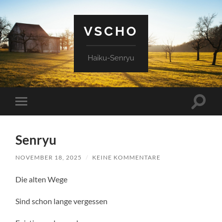
VSCHO
Haiku-Senryu
Suchfe
Mobile-
ein-/a
Menü
ein-/ausblenden
Senryu
NOVEMBER 18, 2025
/
KEINE KOMMENTARE
Die alten Wege
Sind schon lange vergessen