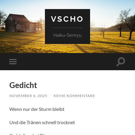
VSCHO
Haiku-Senryu
Suchfe
Mobile-
ein-/a
Menü
ein-/ausblenden
Gedicht
NOVEMBER 6, 2025
/
KEINE KOMMENTARE
Wenn nur der Sturm bleibt
Und die Tränen schnell trocknet