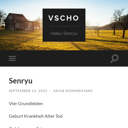
VSCHO
Haiku-Senryu
Suchfe
Mobile-
ein-/a
Menü
ein-/ausblenden
Senryu
SEPTEMBER 13, 2025
/
KEINE KOMMENTARE
Vier Grundleiden
Geburt Krankheit Alter Tod