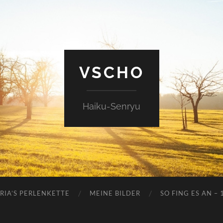
VSCHO
Haiku-Senryu
RIA’S PERLENKETTE
MEINE BILDER
SO FING ES AN – 