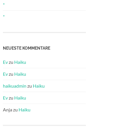
*
*
NEUESTE KOMMENTARE
Ev
zu
Haiku
Ev
zu
Haiku
haikuadmin
zu
Haiku
Ev
zu
Haiku
Anja
zu
Haiku