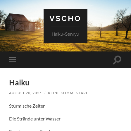
VSCHO
Haiku-Senryu
Suchfe
Mobile-
ein-/a
Menü
ein-/ausblenden
Haiku
AUGUST 20, 2025
/
KEINE KOMMENTARE
Stürmische Zeiten
Die Strände unter Wasser