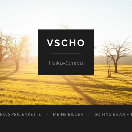
VSCHO
Haiku-Senryu
RIA’S PERLENKETTE
MEINE BILDER
SO FING ES AN – 