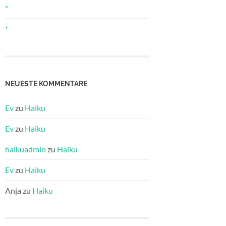
*
*
NEUESTE KOMMENTARE
Ev
zu
Haiku
Ev
zu
Haiku
haikuadmin
zu
Haiku
Ev
zu
Haiku
Anja
zu
Haiku