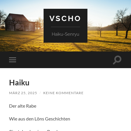
VSCHO
Haiku-Senryu
Suchfe
Mobile-
ein-/a
Menü
ein-/ausblenden
Haiku
MÄRZ 25, 2025
/
KEINE KOMMENTARE
Der alte Rabe
Wie aus den Löns Geschichten