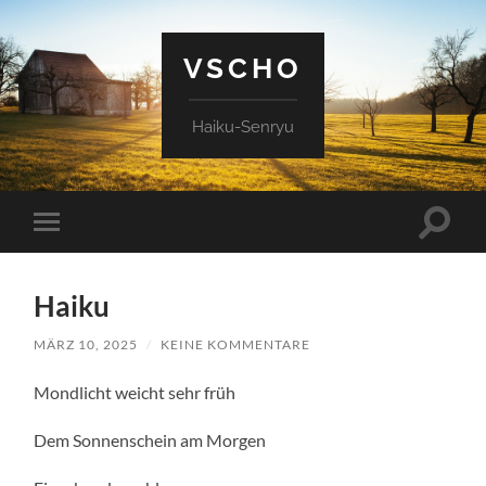
VSCHO
Haiku-Senryu
Suchfe
Mobile-
ein-/a
Menü
ein-/ausblenden
Haiku
MÄRZ 10, 2025
/
KEINE KOMMENTARE
Mondlicht weicht sehr früh
Dem Sonnenschein am Morgen