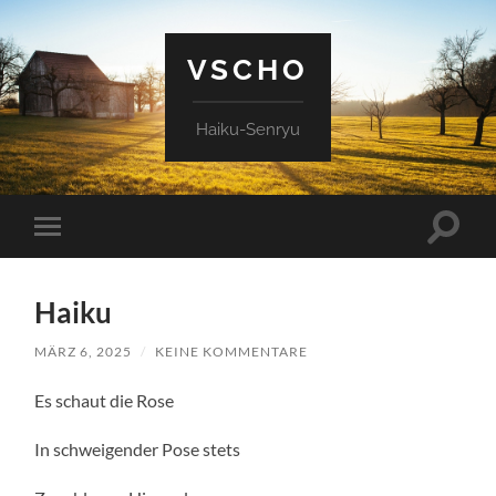
VSCHO
Haiku-Senryu
Suchfe
Mobile-
ein-/a
Menü
ein-/ausblenden
Haiku
MÄRZ 6, 2025
/
KEINE KOMMENTARE
Es schaut die Rose
In schweigender Pose stets