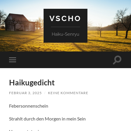
VSCHO
Haiku-Senryu
Suchfe
Mobile-
ein-/a
Menü
ein-/ausblenden
Haikugedicht
FEBRUAR 3, 2025
/
KEINE KOMMENTARE
Febersonnenschein
Strahlt durch den Morgen in mein Sein