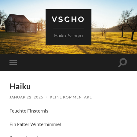
VSCHO
Haiku-Senryu
Suchfe
Mobile-
ein-/a
Menü
ein-/ausblenden
Haiku
JANUAR 22, 2025
/
KEINE KOMMENTARE
Feuchte Finsternis
Ein kalter Winterhimmel