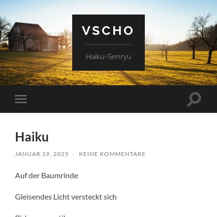
VSCHO
Haiku-Senryu
Suchfe
Mobile-
ein-/a
Menü
ein-/ausblenden
Haiku
JANUAR 19, 2025
/
KEINE KOMMENTARE
Auf der Baumrinde
Gleisendes Licht versteckt sich