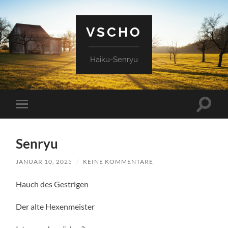
VSCHO
Haiku-Senryu
Suchfe
Mobile-
ein-/a
Menü
ein-/ausblenden
Senryu
JANUAR 10, 2025
/
KEINE KOMMENTARE
Hauch des Gestrigen
Der alte Hexenmeister