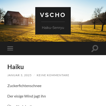
VSCHO
Haiku-Senryu
Suchfe
Mobile-
ein-/a
Menü
ein-/ausblenden
Haiku
JANUAR 3, 2025
/
KEINE KOMMENTARE
Zuckerfichtenschnee
Der eisige Wind jagt ihn