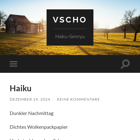
VSCHO
Haiku-Senryu
Suchfe
Mobile-
ein-/a
Menü
ein-/ausblenden
Haiku
DEZEMBER 19, 2024
/
KEINE KOMMENTARE
Dunkler Nachmittag
Dichtes Wolkenpackpapier