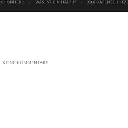
SCHÖNHERR
WAS IST EIN HAIKU?
XXX DATENSCHUTZ
/
KEINE KOMMENTARE