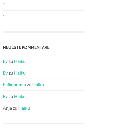
*
*
NEUESTE KOMMENTARE
Ev
zu
Haiku
Ev
zu
Haiku
haikuadmin
zu
Haiku
Ev
zu
Haiku
Anja
zu
Haiku