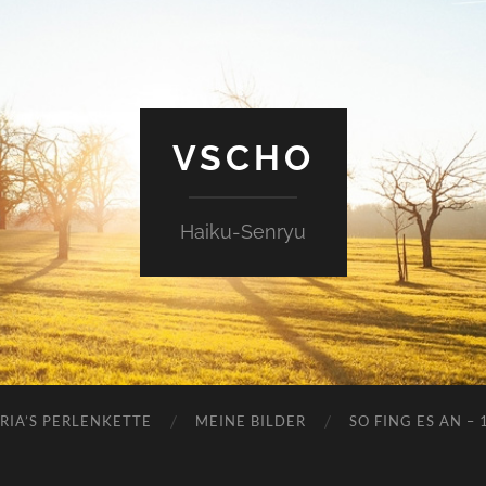
VSCHO
Haiku-Senryu
RIA’S PERLENKETTE
MEINE BILDER
SO FING ES AN – 