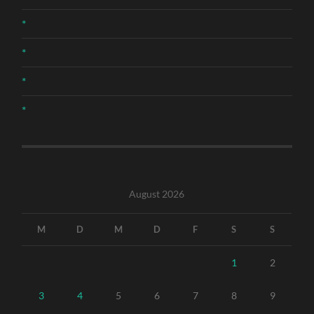
*
*
*
*
August 2026
M
D
M
D
F
S
S
1
2
3
4
5
6
7
8
9