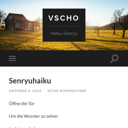
VSCHO
Haiku-Senryu
Suchfe
Mobile-
ein-/a
Menü
ein-/ausblenden
Senryuhaiku
OKTOBER 4, 2024
/
KEINE KOMMENTARE
Öffne die Tür
Um die Wunder zu sehen