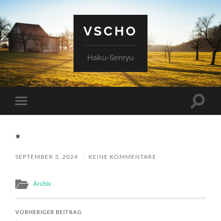
VSCHO
Haiku-Senryu
Suchfe
Mobile-
ein-/a
Menü
ein-/ausblenden
*
SEPTEMBER 3, 2024
/
KEINE KOMMENTARE
Archiv
VORHERIGER BEITRAG