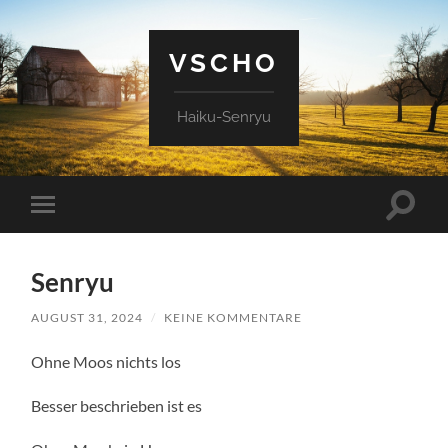
VSCHO
Haiku-Senryu
Suchfe
Mobile-
ein-/a
Menü
ein-/ausblenden
Senryu
AUGUST 31, 2024
/
KEINE KOMMENTARE
Ohne Moos nichts los
Besser beschrieben ist es