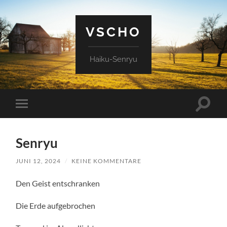
VSCHO
Haiku-Senryu
Suchfe
Mobile-
ein-/a
Menü
ein-/ausblenden
Senryu
JUNI 12, 2024
/
KEINE KOMMENTARE
Den Geist entschranken
Die Erde aufgebrochen