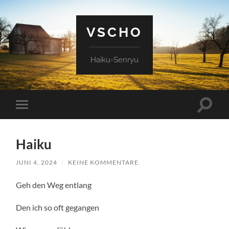
VSCHO
Haiku-Senryu
Suchfe
Mobile-
ein-/a
Menü
ein-/ausblenden
Haiku
JUNI 4, 2024
/
KEINE KOMMENTARE
Geh den Weg entlang
Den ich so oft gegangen