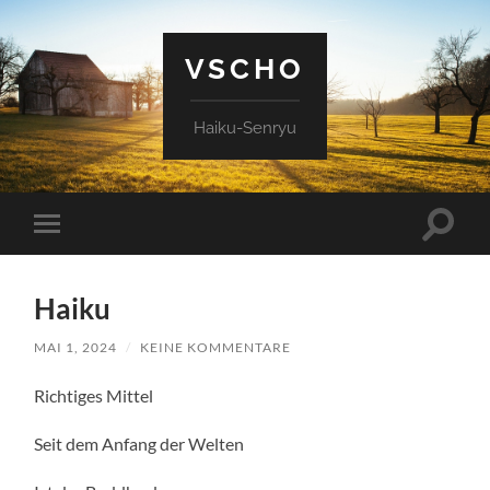
VSCHO
Haiku-Senryu
Suchfe
Mobile-
ein-/a
Menü
ein-/ausblenden
Haiku
MAI 1, 2024
/
KEINE KOMMENTARE
Richtiges Mittel
Seit dem Anfang der Welten