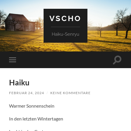
VSCHO
Haiku-Senryu
Suchfe
Mobile-
ein-/a
Menü
ein-/ausblenden
Haiku
FEBRUAR 24, 2024
/
KEINE KOMMENTARE
Warmer Sonnenschein
In den letzten Wintertagen