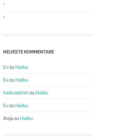
*
*
NEUESTE KOMMENTARE
Ev
zu
Haiku
Ev
zu
Haiku
haikuadmin
zu
Haiku
Ev
zu
Haiku
Anja
zu
Haiku