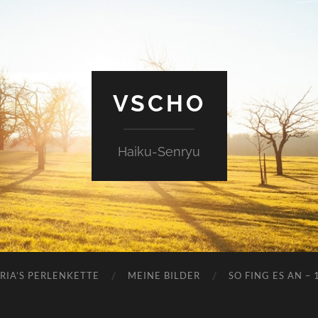
VSCHO
Haiku-Senryu
RIA’S PERLENKETTE
MEINE BILDER
SO FING ES AN – 