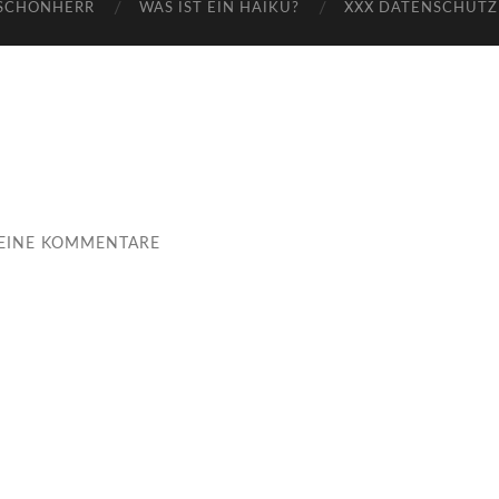
-SCHÖNHERR
WAS IST EIN HAIKU?
XXX DATENSCHUTZ
EINE KOMMENTARE