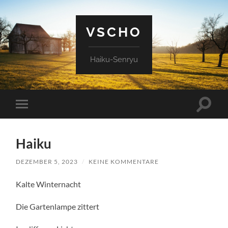
VSCHO
Haiku-Senryu
Suchfe
Mobile-
ein-/a
Menü
ein-/ausblenden
Haiku
DEZEMBER 5, 2023
/
KEINE KOMMENTARE
Kalte Winternacht
Die Gartenlampe zittert