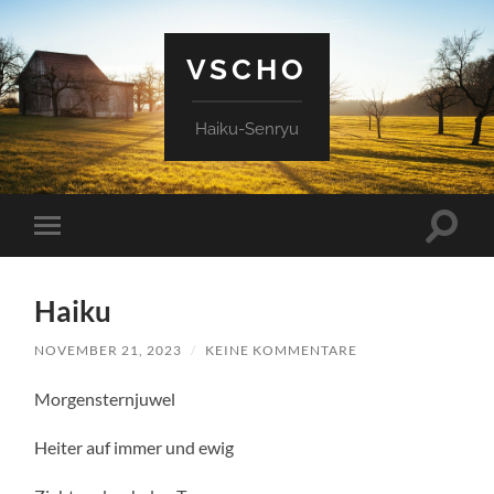
VSCHO
Haiku-Senryu
Suchfe
Mobile-
ein-/a
Menü
ein-/ausblenden
Haiku
NOVEMBER 21, 2023
/
KEINE KOMMENTARE
Morgensternjuwel
Heiter auf immer und ewig