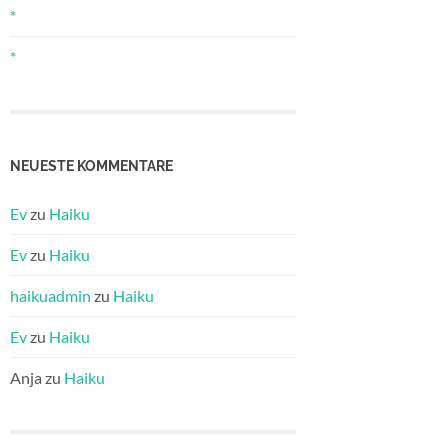
*
*
NEUESTE KOMMENTARE
Ev
zu
Haiku
Ev
zu
Haiku
haikuadmin
zu
Haiku
Ev
zu
Haiku
Anja
zu
Haiku