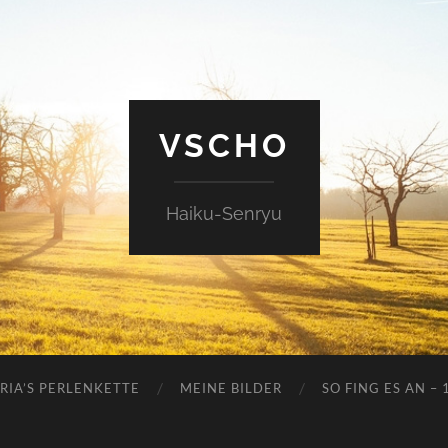
VSCHO
Haiku-Senryu
RIA’S PERLENKETTE
MEINE BILDER
SO FING ES AN – 