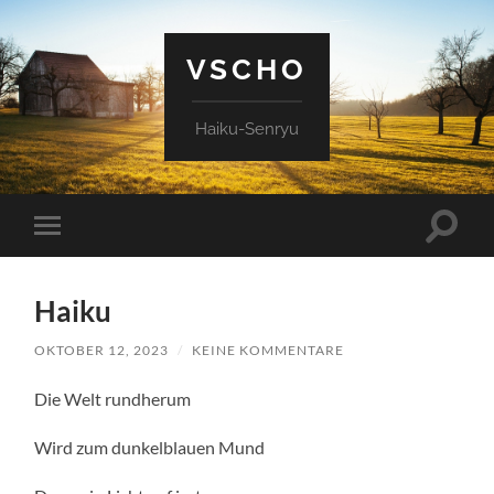
VSCHO
Haiku-Senryu
Suchfe
Mobile-
ein-/a
Menü
ein-/ausblenden
Haiku
OKTOBER 12, 2023
/
KEINE KOMMENTARE
Die Welt rundherum
Wird zum dunkelblauen Mund