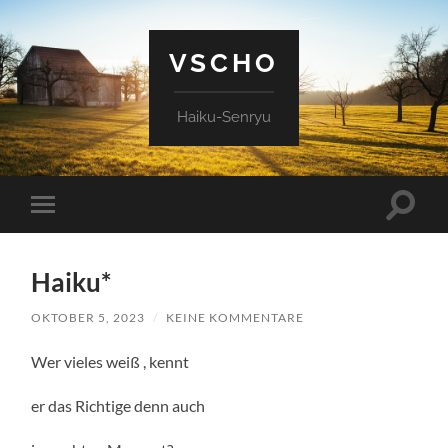
VSCHO
Haiku-Senryu
Suchfe
Mobile-
ein-/a
Menü
ein-/ausblenden
Haiku*
OKTOBER 5, 2023
/
KEINE KOMMENTARE
Wer vieles weiß , kennt
er das Richtige denn auch