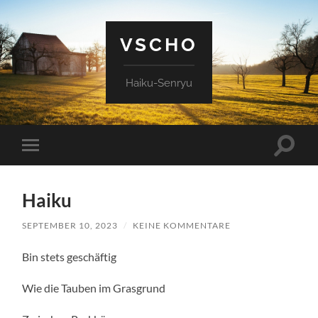
VSCHO
Haiku-Senryu
Suchfe
Mobile-
ein-/a
Menü
ein-/ausblenden
Haiku
SEPTEMBER 10, 2023
/
KEINE KOMMENTARE
Bin stets geschäftig
Wie die Tauben im Grasgrund