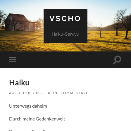
VSCHO
Haiku-Senryu
Suchfe
Mobile-
ein-/a
Menü
ein-/ausblenden
Haiku
AUGUST 18, 2023
/
KEINE KOMMENTARE
Unterwegs daheim
Durch meine Gedankenwelt